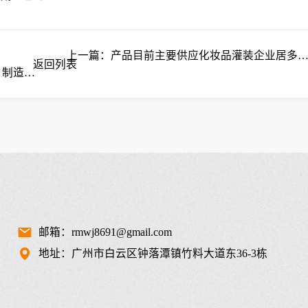
上一篇：产品目前主要供应化妆品灌装企业居多
返回列表
、制造、
化妆品牌商及外贸公司
邮箱：rmwj8691@gmail.com
地址：广州市白云区钟落潭镇竹料大道东36-3栋