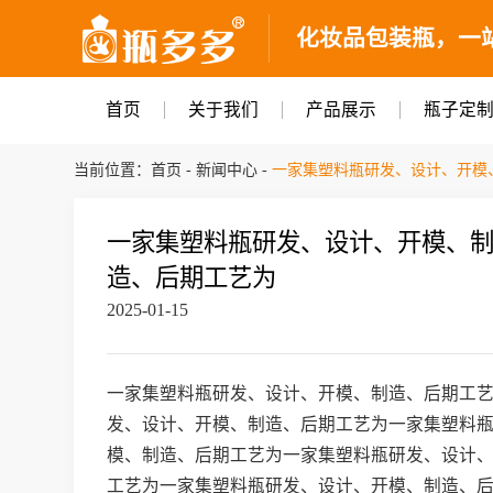
化妆品包装瓶，一
首页
关于我们
产品展示
瓶子定
当前位置：
首页
-
新闻中心
-
一家集塑料瓶研发、设计、开模
一家集塑料瓶研发、设计、开模、
造、后期工艺为
2025-01-15
一家集塑料瓶研发、设计、开模、制造、后期工
发、设计、开模、制造、后期工艺为一家集塑料
模、制造、后期工艺为一家集塑料瓶研发、设计
工艺为一家集塑料瓶研发、设计、开模、制造、