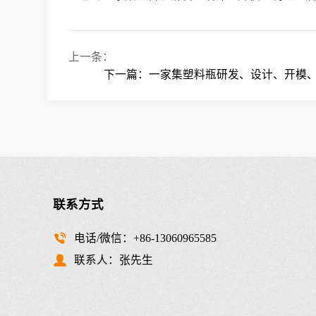
上一条：
下一篇：一家集塑料瓶研发、设计、开模
后期工艺为
联系方式
电话/微信：+86-13060965585
联系人：张先生